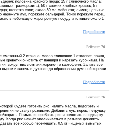
льдерея; половина красного перца; 25 г сливочного масла;
оженые - разморозить); 50 г свежих хлебных крошек; 5 г
перца; щепотка соли; около 30 мл майонеза; лимон; цельные
ко нарежьте лук, порежьте сельдерей. Тонко порежьте перец,
масло в небольшую жаропрочную посуду и готовьте около 1
Подробности
Рейтинг:
76
ус сметанный 2 стакана, масло сливочное 1 столовая ложка,
ые креветки очистить от панциря и нарезать кусочками. На
ки, вокруг них ломтики жарено- го картофеля. Залить все
 сыром и запечь в духовке до образования румяной корочки.
Подробности
Рейтинг:
76
которой будете готовить рис, налить масла, подогреть и
реветки не станут розовыми. Добавить лук, перец, петрушку,
о обжарить. Помыть и перебрать рис и положить в поджарку.
ду. Когда рис начнёт увеличиваться в размере добавить
подавать всё хорошо перемешать. 0,5 кг чищеных вымытых