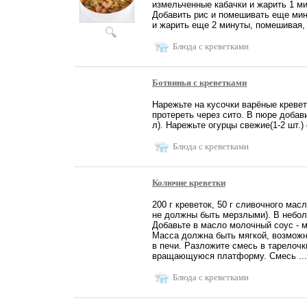
измельченные кабачки и жарить 1 мин
Добавить рис и помешивать еще мин
и жарить еще 2 минуты, помешивая, з
Блюда с креветками
Ботвинья с креветками
Нарежьте на кусочки варёные креветк
протереть через сито. В пюре добави
л). Нарежьте огурцы свежие(1-2 шт.) 
Блюда с креветками
Колючие креветки
200 г креветок, 50 г сливочного масл
не должны быть мерзлыми). В неболь
Добавьте в масло молочный соус - ма
Масса должна быть мягкой, возможн
в печи. Разложите смесь в тарелочк
вращающуюся платформу. Смесь ...
Блюда с креветками