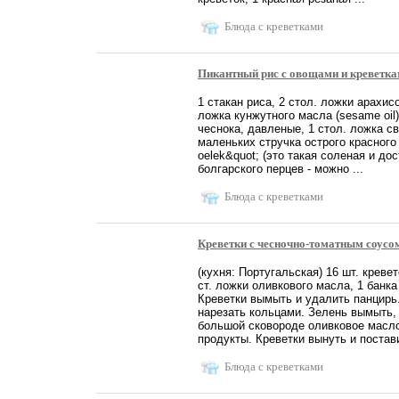
Блюда с креветками
Пикантный рис с овощами и креветка
1 стакан риса, 2 стол. ложки арахисо
ложка кунжутного масла (sesame oil)
чеснока, давленые, 1 стол. ложка све
маленьких стручка острого красного
oelek&quot; (это такая соленая и до
болгарского перцев - можно ...
Блюда с креветками
Креветки с чесночно-томатным соусо
(кухня: Португальская) 16 шт. кревет
ст. ложки оливкового масла, 1 банк
Креветки вымыть и удалить панцирь
нарезать кольцами. Зелень вымыть, 
большой сковороде оливковое масло
продукты. Креветки вынуть и постави
Блюда с креветками