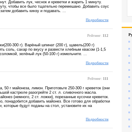
ут. Добавить лук, чеснок и креветки и жарить 1 минуту.
уту, чтобы все было тщательно перемешано. Добавить соус
атем добавить кинзу и подавать. ...
Подробности
Р
Рейтинг:
112
и(200-300 г). Варёный шпинат (200 г), щавель(200 г)
ть соль, сахар по вкусу и развести хлебным квасом (1-1,5
соломкой, зелёный лук (50-100 г) измельчите. ...
Подробности
Рейтинг:
111
а, 50 г майонеза, лимон. Приготовьте 250-300 г креветок (они
шой кастрюле разогрейте 2 ст. л. сливочного масла.
йонез (немного, 2 ст. ложки), порезанные кусочки креветок.
о, понадобится добавить майонез. Все готово для обработки
и, которые будут поданы на стол, установите их на
Подробности