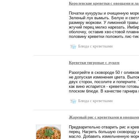
Королевские креветки с овощами и л
Початки кукурузы и очищенную морко
Зеленый лук вымыть. Белую и светло
размеру моркови. У лимонной травы
жгучий перец мелко нарезать. Имбир
оболочку, оставив хво-стовой плавн
половину креветки положить лис-тик 
Блюда с креветками
Креветки тигровые с луком
Разогрейте в сковороде 50 г оливков
не допуская изменения цвета. Вылож
двух сторон, посолите и поперчите. 
как вино испарится - креветки гото
плоском блюде. В качестве гарнира и
Блюда с креветками
Жареный рис с креветками и овощам
Предварительно отварить рис и крев
перец. Нагреть большую сковороду 
масло. Добавить измельченную морк