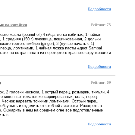
Подробности
ми по-китайски
Рейтинг:
75
вого масла (peanut oil) 4 яйца, легко взбитых, 1 чайная
, 1 средняя (150 г) луковица, пошинкованная, 2 дольки
жего тертого имбиря (ginger), 3 (лучше начать с 1)
 перца, ломтиками, 1 чайная ложка пасты &quot;Sambal
статочно острая паста из перетертого красного стручкового и
Подробности
м
Рейтинг:
69
ок, 2 головки чеснока, 1 острый перец, розмарин, тимьян, 4
а очищенных томатов консервированных, соль, перец.
. Чеснок нарезать тонкими ломтиками. Острый перец
обсушить и отделить от стеблей листочки. Разогреть в
. Обжарить в нем на среднем огне все подготовленные
ть в ...
Подробности