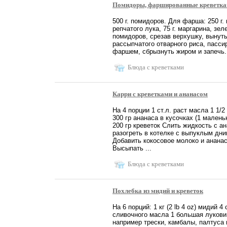
Помидоры, фаршированные креветк
500 г. помидоров. Для фарша: 250 г. 
репчатого лука, 75 г. маргарина, зел
помидоров, срезав верхушку, вынуть
рассыпчатого отварного риса, пасси
фаршем, сбрызнуть жиром и запечь. 
Блюда с креветками
Карри с креветками и ананасом
На 4 порции 1 ст.л. раст масла 1 1/2
300 гр ананаса в кусочках (1 маленьк
200 гр креветок Слить жидкость с а
разогреть в котелке с выпуклым дни
Добавить кокосовое молоко и анана
Высыпать ...
Блюда с креветками
Похлебка из мидий и креветок
На 6 порций: 1 кг (2 lb 4 oz) мидий 4
сливочного масла 1 большая луковиц
например трески, камбалы, палтуса 