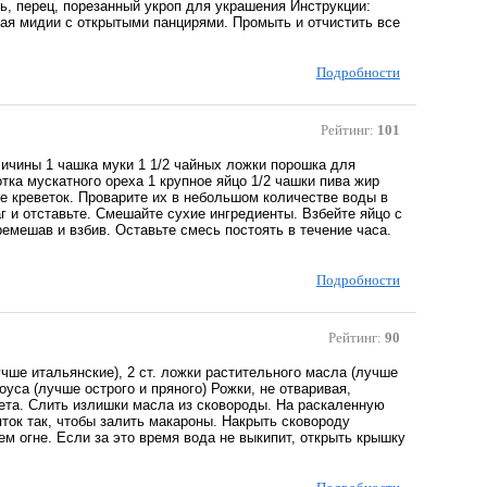
ль, перец, порезанный укроп для украшения Инструкции:
ая мидии с открытыми панцирями. Промыть и отчистить все
Подробности
Рейтинг:
101
личины 1 чашка муки 1 1/2 чайных ложки порошка для
тка мускатного ореха 1 крупное яйцо 1/2 чашки пива жир
е креветок. Проварите их в небольшом количестве воды в
аг и отставьте. Смешайте сухие ингредиенты. Взбейте яйцо с
ремешав и взбив. Оставьте смесь постоять в течение часа.
Подробности
Рейтинг:
90
учше итальянские), 2 ст. ложки растительного масла (лучше
соуса (лучше острого и пряного) Рожки, не отваривая,
вета. Слить излишки масла из сковороды. На раскаленную
ток так, чтобы залить макароны. Накрыть сковороду
ем огне. Если за это время вода не выкипит, открыть крышку