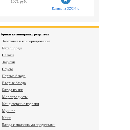
1571 руб.
Купить на OZON.ru
убрики кулинарных рецептов:
Заготовка и консервирование
Бутерброды
Салаты
Закуски
Соусы
Первые блюда
Вторые блюда
Блюда из яиц
Морепродукты
Кондитерские изделия
Мучное
Каши
Блюда с молочными продуктами