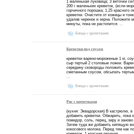
1 маленькая луковица; 3 веточки се
200 г маленьких креветок, (если мор
горчичного порошка; 1,25 красного 
креветки. Очистите от кожицы и тон
удалив черенок и зерна. Положите 
минуты, пока не растопится. ...
Блюда с креветками
Креветки под соусом
креветки варено-мороженые 1 кг, со
сыр тертый 2 столовые ложки. Варен
середину сковороды положить кревет
сметанным соусом, обсыпать тертым
...
Блюда с креветками
Рис с креветками
(кухня: Эквадорская) В кастрюлю, в 
добавить креветки. Обжарить, пока к
помидор, соль, перец, зиру и занов
Затем туда же добавить кипящую во
кокосового молока. Перед тем как 
креветок, 1 красная резаная ...