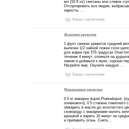
мл (10 fl oz) сметаны или сливок со
Отсортировать все мидии, выбрасыв
наросты. ...
Блюда с креветками
Жареные креветки
1 фунт свежих креветок средней ве
выпечки 1/2 чайной ложки соли щепо
для жарки при 375 градусах Очистит
течение 4 минут, откиньте на дуршл
пивом и добавьте к муке, хорошо пе
Нагрейте жир. Окуните каждую ...
Блюда с креветками
Макаронные креветки
0.5 кг макарон &quot;Рожки&quot; (л
оливкового), 0.5 стакана томатного 
обжарить в масле до золотистого ц
сковороду с макаронами налить кипя
крышкой и варить 10 минут на средн
и прибавить огонь. Снять ...