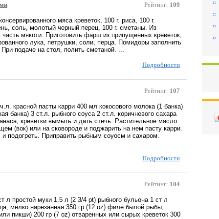
ами
Рейтинг:
109
консервированного мяса креветок, 100 г. риса, 100 г.
ень, соль, молотый черный перец, 100 г. сметаны. Из
 часть мякоти. Приготовить фарш из припущенных креветок,
рованного лука, петрушки, соли, перца. Помидоры заполнить
При подаче на стол, полить сметаной. ...
Подробности
Рейтинг:
107
 ч.л. красной пасты карри 400 мл кокосового молока (1 банка)
ая банка) 3 ст.л. рыбного соуса 2 ст.л. коричневого сахара
нанаса, креветки вымыть и дать стечь. Растительное масло
щем (вок) или на сковороде и поджарить на нем пасту карри.
с и подогреть. Приправить рыбным соуосм и сахаром.
Подробности
Рейтинг:
104
 ст л простой муки 1.5 л (2 3/4 pt) рыбного бульона 1 ст л
а, мелко нарезанная 350 гр (12 oz) филе былой рыбы,
или пикши) 200 гр (7 oz) отваренных или сырых креветок 300