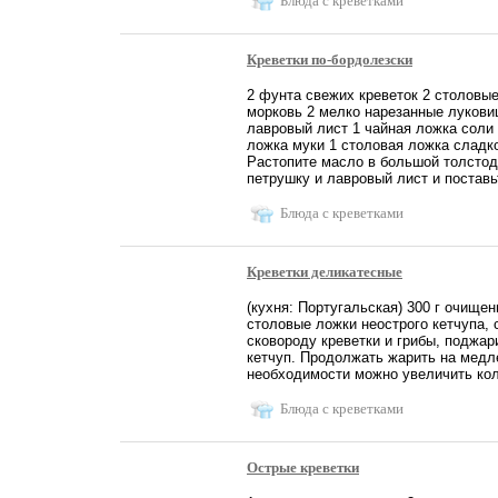
Блюда с креветками
Креветки по-бордолезски
2 фунта свежих креветок 2 столовые
морковь 2 мелко нарезанные луковиц
лавровый лист 1 чайная ложка соли 
ложка муки 1 столовая ложка сладко
Растопите масло в большой толстодо
петрушку и лавровый лист и поставьт
Блюда с креветками
Креветки деликатесные
(кухня: Португальская) 300 г очищен
столовые ложки неострого кетчупа, 
сковороду креветки и грибы, поджар
кетчуп. Продолжать жарить на медле
необходимости можно увеличить коли
Блюда с креветками
Острые креветки