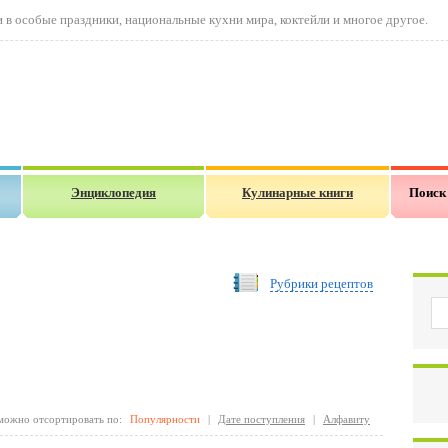
в особые праздники, национальные кухни мира, коктейли и многое другое.
Энциклопедия
Кулинарные книги
Поиск
Рубрики рецептов
можно отсортировать по:
Популярности
|
Дате поступления
|
Алфавиту