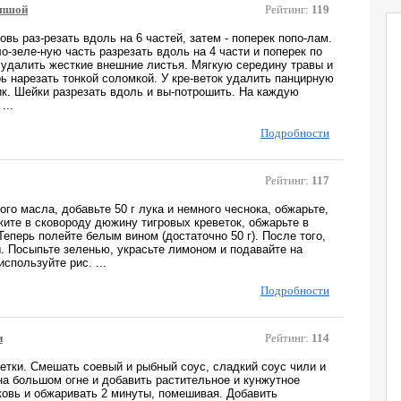
апшой
Рейтинг:
119
вь раз-резать вдоль на 6 частей, затем - поперек попо-лам.
-зеле-ную часть разрезать вдоль на 4 части и поперек по
 удалить жесткие внешние листья. Мягкую середину травы и
ь нарезать тонкой соломкой. У кре-веток удалить панцирную
ик. Шейки разрезать вдоль и вы-потрошить. На каждую
...
Подробности
Рейтинг:
117
ого масла, добавьте 50 г лука и немного чеснока, обжарьте,
ите в сковороду дюжину тигровых креветок, обжарьте в
Теперь полейте белым вином (достаточно 50 г). После того,
вы. Посыпьте зеленью, украсьте лимоном и подавайте на
спользуйте рис. ...
Подробности
и
Рейтинг:
114
етки. Смешать соевый и рыбный соус, сладкий соус чили и
на большом огне и добавить растительное и кунжутное
овь и обжаривать 2 минуты, помешивая. Добавить