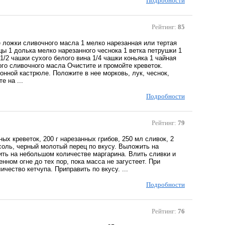
Подробности
Рейтинг:
85
 ложки сливочного масла 1 мелко нарезанная или тертая
ы 1 долька мелко нарезанного чеснока 1 ветка петрушки 1
1/2 чашки сухого белого вина 1/4 чашки коньяка 1 чайная
го сливочного масла Очистите и промойте креветок.
нной кастрюле. Положите в нее морковь, лук, чеснок,
е на ...
Подробности
Рейтинг:
79
ных креветок, 200 г нарезанных грибов, 250 мл сливок, 2
соль, черный молотый перец по вкусу. Выложить на
ить на небольшом количестве маргарина. Влить сливки и
нном огне до тех пор, пока масса не загустеет. При
чество кетчупа. Приправить по вкусу. ...
Подробности
Рейтинг:
76