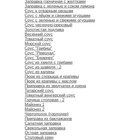
Заправка горчичная с желтками
Заправка с зеленью и соком лимона
Соус к отварным овощам
Соус с яйцом и свежими огурцами
Соус с зеленью и свежими огурцами
Соус чесночно-ореховый
Золотистая подлива
Весенний соус
Томатный соус
Морской соус
Соус "Грибиш"
Соус "Ремолад"
Соус "Беарнез"
Соус из хмеля с грибами
Соус из щавеля - 2
Соус из калины
Пюре из спорыша и крапивы
Пюре из крапивы с маслом
Приправка из зведчатки и хрена
Татарский соус
Томатный венгерский соус
Горчица столовая - 2
Майонез 1
Майонез 2
Чертополох (горлодер)
Приправа из баклажанов
Салатная заправка
Свекольная заправка
Острая заправка
Столовый хрен