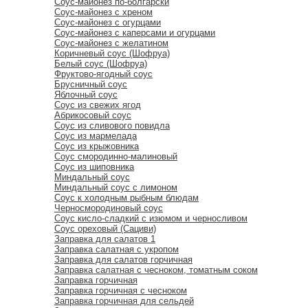
Соус-майонез по-болгарски
Соус-майонез с хреном
Соус-майонез с огурцами
Соус-майонез с каперсами и огурцами
Соус-майонез с желатином
Коричневый соус (Шофруа)
Белый соус (Шофруа)
Фруктово-ягодный соус
Брусничный соус
Яблочный соус
Соус из свежих ягод
Абрикосовый соус
Соус из сливового повидла
Соус из мармелада
Соус из крыжовника
Соус смородинно-малиновый
Соус из шиповника
Миндальный соус
Миндальный соус с лимоном
Соус к холодным рыбным блюдам
Черносмородиновый соус
Соус кисло-сладкий с изюмом и черносливом
Соус ореховый (Сациви)
Заправка для салатов 1
Заправка салатная с укропом
Заправка для салатов горчичная
Заправка салатная с чесноком, томатным соком
Заправка горчичная
Заправка горчичная с чесноком
Заправка горчичная для сельдей