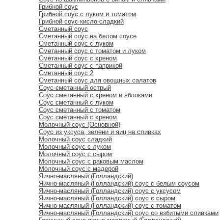
Грибной соус
Грибной соус с луком и томатом
Грибной соус кисло-сладкий
Сметанный соус
Сметанный соус на белом соусе
Сметанный соус с луком
Сметанный соус с томатом и луком
Сметанный соус с хреном
Сметанный соус с паприкой
Сметанный соус 2
Сметанный соус для овощных салатов
Соус сметанный острый
Соус сметанный с хреном и яблоками
Соус сметанный с луком
Соус сметанный с томатом
Соус сметанный с хреном
Молочный соус (Основной)
Соус из уксуса, зелени и яиц на сливках
Молочный соус сладкий
Молочный соус с луком
Молочный соус с сыром
Молочный соус с раковым маслом
Молочный соус с мадерой
Яично-масляный (Голландский)
Яично-масляный (Голландский) соус с белым соусом
Яично-масляный (Голландский) соус с уксусом
Яично-масляный (Голландский) соус с сыром
Яично-масляный (Голландский) соус с томатом
Яично-масляный (Голландский) соус со взбитыми сливками