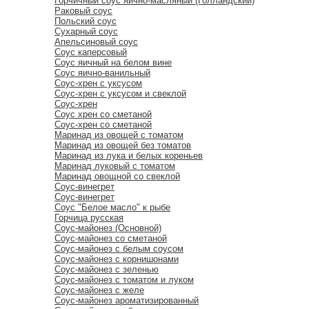
Горчичный соус яично-масляный (Голландский)
Раковый соус
Польский соус
Сухарный соус
Апельсиновый соус
Соус каперсовый
Соус яичный на белом вине
Соус яично-ванильный
Соус-хрен с уксусом
Соус-хрен с уксусом и свеклой
Соус-хрен
Соус хрен со сметаной
Соус-хрен со сметаной
Маринад из овощей с томатом
Маринад из овощей без томатов
Маринад из лука и белых кореньев
Маринад луковый с томатом
Маринад овощной со свеклой
Соус-винегрет
Соус-винегрет
Соус "Белое масло" к рыбе
Горчица русская
Соус-майонез (Основной)
Соус-майонез со сметаной
Соус-майонез с белым соусом
Соус-майонез с корнишонами
Соус-майонез с зеленью
Соус-майонез с томатом и луком
Соус-майонез с желе
Соус-майонез ароматизированный