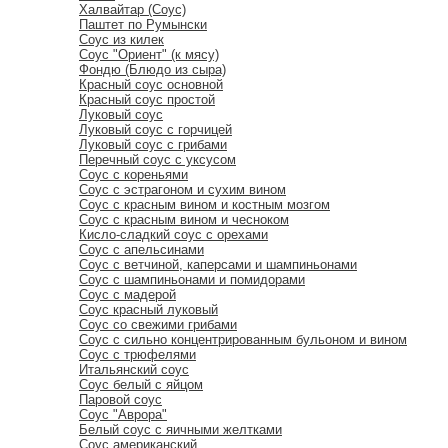
Халвайтар (Соус)
Паштет по Румынски
Соус из килек
Соус "Ориент" (к мясу)
Фондю (Блюдо из сыра)
Красный соус основной
Красный соус простой
Луковый соус
Луковый соус с горчицей
Луковый соус с грибами
Перечный соус с уксусом
Соус с кореньями
Соус с эстрагоном и сухим вином
Соус с красным вином и костным мозгом
Соус с красным вином и чесноком
Кисло-сладкий соус с орехами
Соус с апельсинами
Соус с ветчиной, каперсами и шампиньонами
Соус с шампиньонами и помидорами
Соус с мадерой
Соус красный луковый
Соус со свежими грибами
Соус с сильно концентрированным бульоном и вином
Соус с трюфелями
Итальянский соус
Соус белый с яйцом
Паровой соус
Соус "Аврора"
Белый соус с яичными желтками
Соус американский