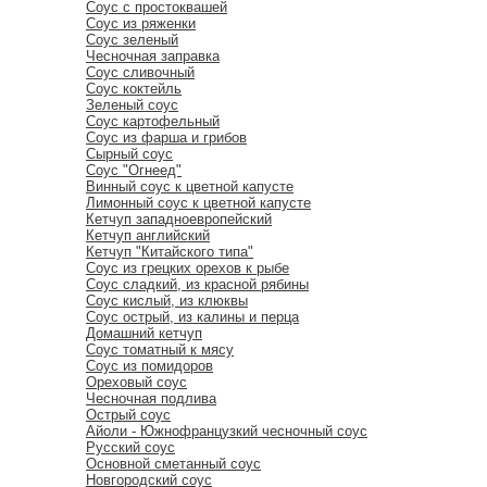
Соус с простоквашей
Соус из ряженки
Соус зеленый
Чесночная заправка
Соус сливочный
Соус коктейль
Зеленый соус
Соус картофельный
Соус из фарша и грибов
Сырный соус
Соус "Огнеед"
Винный соус к цветной капусте
Лимонный соус к цветной капусте
Кетчуп западноевропейский
Кетчуп английский
Кетчуп "Китайского типа"
Соус из грецких орехов к рыбе
Соус сладкий, из красной рябины
Соус кислый, из клюквы
Соус острый, из калины и перца
Домашний кетчуп
Соус томатный к мясу
Соус из помидоров
Ореховый соус
Чесночная подлива
Острый соус
Айоли - Южнофранцузкий чесночный соус
Русский соус
Основной сметанный соус
Новгородский соус