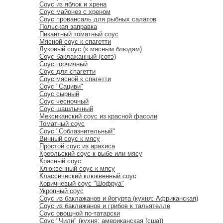
Соус из яблок и хрена
Соус майонез с хреном
Соус провансаль для рыбных салатов
Польская заправка
Пикантный томатный соус
Мясной соус к спагетти
Луковый соус (к мясным блюдам)
Соус баклажанный (сотэ)
Соус горчичный
Соус для спагетти
Соус мясной к спагетти
Соус "Сациви"
Соус сырный
Соус чесночный
Соус шашлычный
Мексиканский соус из красной фасоли
Томатный соус
Соус "Соблазнительный"
Винный соус к мясу
Простой соус из арахиса
Креольский соус к рыбе или мясу
Красный соус
Клюквенный соус к мясу
Классический клюквенный соус
Коричневый соус "Шофруа"
Укропный соус
Соус из баклажанов и йогурта (кухня: Африканская)
Соус из баклажанов и грибов к тальятелле
Соус овощной по-татарски
Соус "Чили" (кухня: американская (сша))