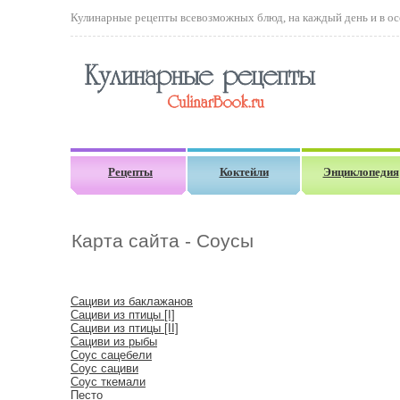
Кулинарные рецепты всевозможных блюд, на каждый день и в осо
Рецепты
Коктейли
Энциклопедия
Карта сайта - Соусы
Сациви из баклажанов
Сациви из птицы [I]
Сациви из птицы [II]
Сациви из рыбы
Соус сацебели
Соус сациви
Соус ткемали
Песто