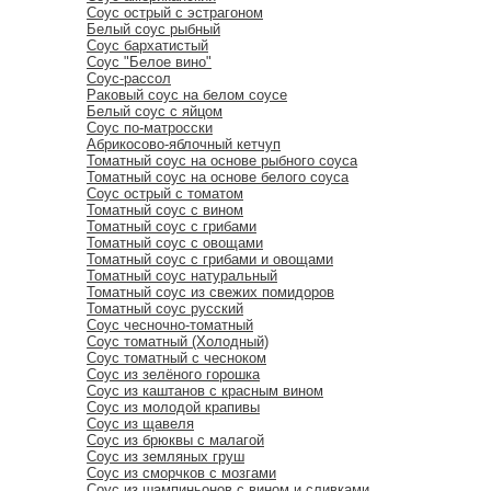
Соус острый с эстрагоном
Белый соус рыбный
Соус бархатистый
Соус "Белое вино"
Соус-рассол
Раковый соус на белом соусе
Белый соус с яйцом
Соус по-матросски
Абрикосово-яблочный кетчуп
Томатный соус на основе рыбного соуса
Томатный соус на основе белого соуса
Соус острый с томатом
Томатный соус с вином
Томатный соус с грибами
Томатный соус с овощами
Томатный соус с грибами и овощами
Томатный соус натуральный
Томатный соус из свежих помидоров
Томатный соус русский
Соус чесночно-томатный
Соус томатный (Холодный)
Соус томатный с чесноком
Соус из зелёного горошка
Соус из каштанов с красным вином
Соус из молодой крапивы
Соус из щавеля
Соус из брюквы с малагой
Соус из земляных груш
Соус из сморчков с мозгами
Соус из шампиньонов с вином и сливками