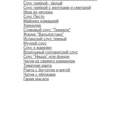
Соус грибной - белый
Соус грибной с желтками и сметаной
Икра из чеснока
Соус Песто
Майонез домашний
Хренодер
Сливовый соус "Ткемали"
Фондю "Вальдостано"
Испанский соус темный
Мучной соус
Соус к жаркому
Воздушный голландский соус
Соус "Ницца" для фондю
Чатни из свежего кориандра
Томатная раита
Раита с йогуртом и мятой
Чатни с яблоками
Гарам масала