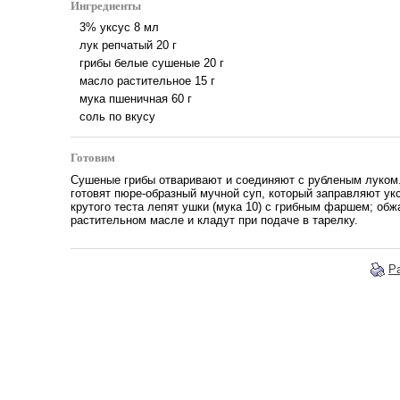
Ингредиенты
3% уксус
8
мл
лук репчатый
20
г
грибы белые сушеные
20
г
масло растительное
15
г
мука пшеничная
60
г
соль по вкусу
Готовим
Сушеные грибы отваривают и соединяют с рубленым луком.
готовят пюре-образный мучной суп, который заправляют ук
крутого теста лепят ушки (мука 10) с грибным фаршем; обж
растительном масле и кладут при подаче в тарелку.
Р