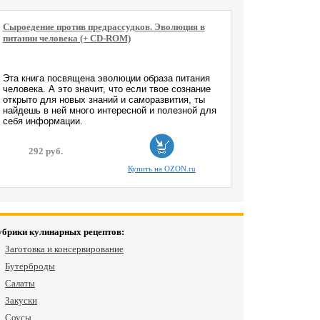
Сыроедение против предрассудков. Эволюция в
питании человека (+ CD-ROM)
Эта книга посвящена эволюции образа питания
человека. А это значит, что если твое сознание
открыто для новых знаний и саморазвития, ты
найдешь в ней много интересной и полезной для
себя информации.
292 руб.
Купить на OZON.ru
убрики кулинарных рецептов:
Заготовка и консервирование
Бутерброды
Салаты
Закуски
Соусы