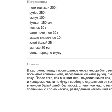
Ингредиенты
ноги говяжьи
200
г
рубец
250
г
сычуг
100
г
бульон
150
мл
чеснок
10
г
сало почечное
20
г
масло сливочное
10
г
хлеб белый
25
г
молоко
30
мл
соль, перец по вкусу
Готовим
В кастрюлю кладут пропущенное через мясорубку свеж
промытые говяжьи ноги, нарезанные кусками рубец, сы
соку. После того, как выкипит весь выделившийся сок,
и хрящевые части не будут свободно отделяться от ко
в молоке белый хлеб (без корок), сливочное масло (ес
толченный с солью чеснок, разведенный небольшим к