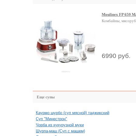
Moulinex FP 659 Ma
Комбайны, мясоруб
6990 руб.
Еще супы
Каурмо шурбо (суп мясной) таджикский
Суп "Минестрон"
Чорба из кукурузной муки
Шурпа-маш (Суп с машем)