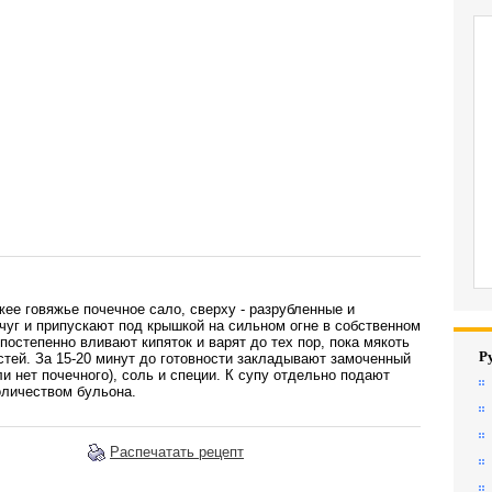
ее говяжье почечное сало, сверху - разрубленные и
чуг и припускают под крышкой на сильном огне в собственном
 постепенно вливают кипяток и варят до тех пор, пока мякоть
Р
стей. За 15-20 минут до готовности закладывают замоченный
ли нет почечного), соль и специи. К супу отдельно подают
оличеством бульона.
Распечатать рецепт