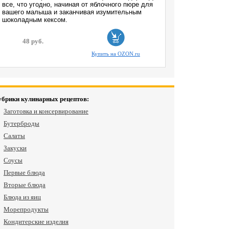
все, что угодно, начиная от яблочного пюре для
вашего малыша и заканчивая изумительным
шоколадным кексом.
48 руб.
Купить на OZON.ru
убрики кулинарных рецептов:
Заготовка и консервирование
Бутерброды
Салаты
Закуски
Соусы
Первые блюда
Вторые блюда
Блюда из яиц
Морепродукты
Кондитерские изделия