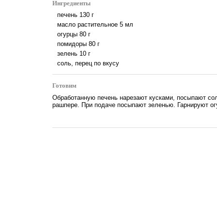
Ингредиенты
печень
130
г
масло растительное
5
мл
огурцы
80
г
помидоры
80
г
зелень
10
г
соль, перец по вкусу
Готовим
Обработанную печень нарезают кусками, посыпают сол
рашпере. При подаче посыпают зеленью. Гарнируют ог