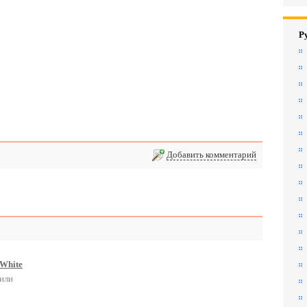
Р
Добавить комментарий
White
рили