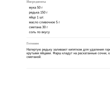
Ингредиенты
мука
50
г
редька
150
г
яйцо
1
шт.
масло сливочное
5
г
сметана
30
г
соль по вкусу
Готовим
Натертую редьку заливают кипятком для удаления гор
крутыми яйцами. Фарш кладут на раскатанные сочни, к
сметаной.