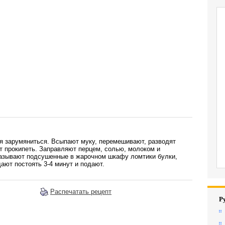
ая зарумяниться. Всыпают муку, перемешивают, разводят
т прокипеть. Заправляют перцем, солью, молоком и
азывают подсушенные в жарочном шкафу ломтики булки,
ают постоять 3-4 минут и подают.
Распечатать рецепт
Р