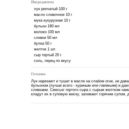
Ингредиенты
лук репчатый
100
г
масло сливочное
10
г
мука кукурузная
10
г
бульон
180
мл
молоко
100
мл
сливки
50
мл
булка
50
г
желток
1
шт.
сыр тертый
20
г
соль, перец по вкусу
Готовим
Лук нарезают и тушат в масле на слабом огне, не дав
бульоном (лучше всего - куриным или говяжьим) и даю
сливками. Смесью тертого сыра с сырым желтком нам
кладут их в суповую миску, заливают горячим супом, д