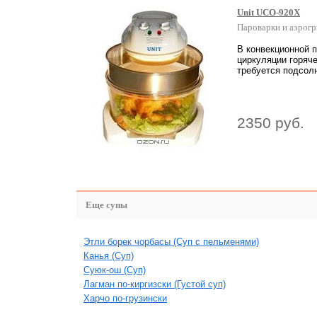
Unit UCO-920X
Пароварки и аэрог
В конвекционной 
циркуляции горяче
требуется подсол
2350 руб.
Еще супы
Этли борек чорбасы (Суп с пельменями)
Канья (Суп)
Суюк-ош (Суп)
Лагман по-киргизски (Густой суп)
Харчо по-грузински