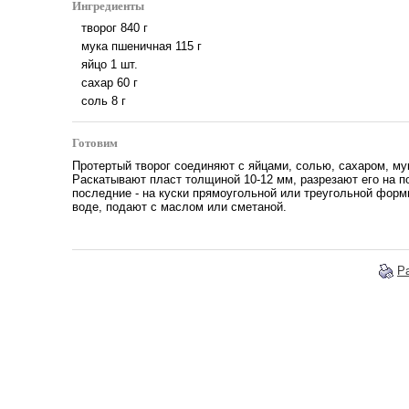
Ингредиенты
творог
840
г
мука пшеничная
115
г
яйцо
1
шт.
сахар
60
г
соль
8
г
Готовим
Протертый творог соединяют с яйцами, солью, сахаром, му
Раскатывают пласт толщиной 10-12 мм, разрезают его на п
последние - на куски прямоугольной или треугольной форм
воде, подают с маслом или сметаной.
Р