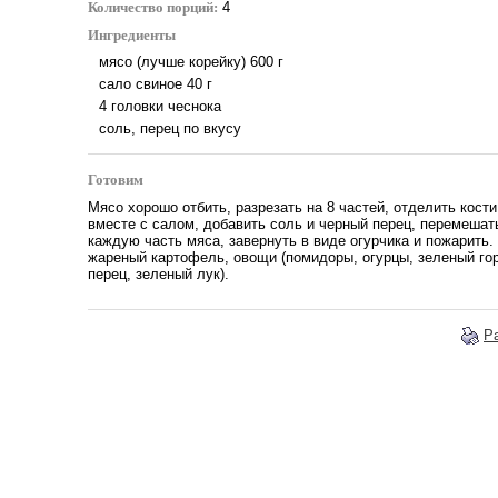
Количество порций:
4
Ингредиенты
мясо (лучше корейку)
600
г
сало свиное
40
г
4 головки чеснока
соль, перец по вкусу
Готовим
Мясо хорошо отбить, разрезать на 8 частей, отделить кости
вместе с салом, добавить соль и черный перец, перемешат
каждую часть мяса, завернуть в виде огурчика и пожарить.
жареный картофель, овощи (помидоры, огурцы, зеленый го
перец, зеленый лук).
Р