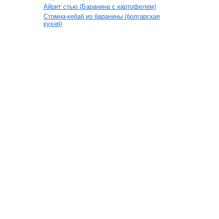
Айрит стью (Баранина с картофелем)
Стомна-кебаб из баранины (болгарская
кухня)