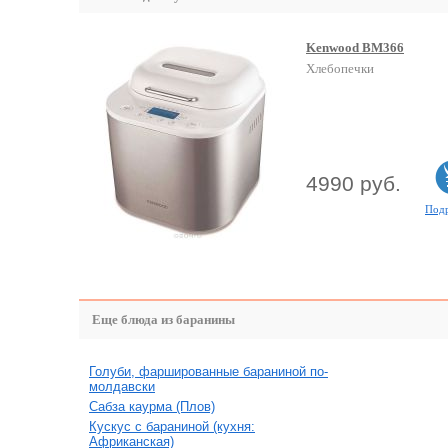
Kenwood BM366
Хлебопечки
4990 руб.
Под
Еще блюда из баранины
Голуби, фаршированные бараниной по-
молдавски
Сабза каурма (Плов)
Кускус с бараниной (кухня:
Африканская)