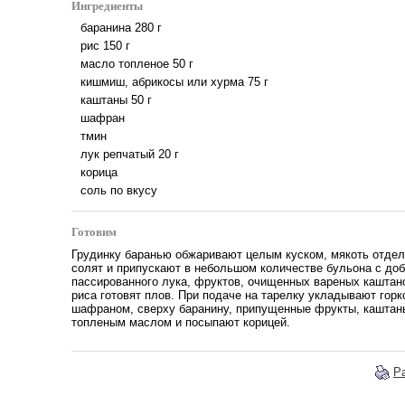
Ингредиенты
баранина
280
г
рис
150
г
масло топленое
50
г
кишмиш, абрикосы или хурма
75
г
каштаны
50
г
шафран
тмин
лук репчатый
20
г
корица
соль по вкусу
Готовим
Грудинку баранью обжаривают целым куском, мякоть отделя
солят и припускают в небольшом количестве бульона с до
пассированного лука, фруктов, очищенных вареных каштано
риса готовят плов. При подаче на тарелку укладывают горк
шафраном, сверху баранину, припущенные фрукты, каштан
топленым маслом и посыпают корицей.
Р