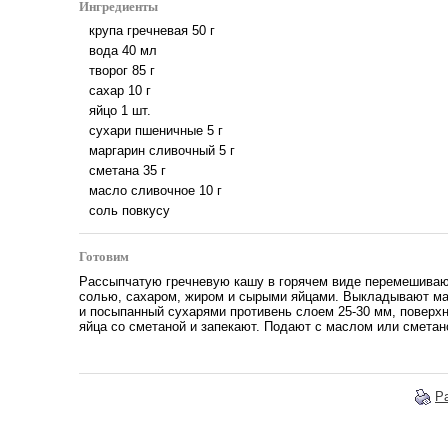
Ингредиенты
крупа гречневая
50
г
вода
40
мл
творог
85
г
сахар
10
г
яйцо
1
шт.
сухари пшеничные
5
г
маргарин сливочный
5
г
сметана
35
г
масло сливочное
10
г
соль повкусу
Готовим
Рассыпчатую гречневую кашу в горячем виде перемешиваю
солью, сахаром, жиром и сырыми яйцами. Выкладывают ма
и посыпанный сухарями противень слоем 25-30 мм, повер
яйца со сметаной и запекают. Подают с маслом или сметан
Р