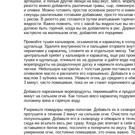
артишоки, и любые другие овощи на ваш вкус, мясо, морепр
ризотто можно добавлять различные травы, сыр, лимонную 
и оливки. Можно готовить простое основное ризотто и изме
секунды различными готовыми добавками, просто посыпав 
с рисом. В ризотто рис готовится путем впитывания горяче
жидкости. Важно помнить, что с какой бы жидкостью вы не 
должно быть горячей, когда вы ее добавляете в рис. Держи
кастрюле на маленьком огне, добавляя его порциями.
Промойте тушки кальмаров, осьминогов и каракатиц в холо
щупальца. Удалите внутренности и пальцами оторвите вну
чернилами у каракатиц, сложите их в отдельную миску. Та
центральный хребет у кальмаров и каракатиц, еще раз пр
тушки и щупальца, откиньте их на дуршлаг и дайте воде х
морепродукты на разделочную доску и нарежьте кольцами.
чеснок. Небольшую кастрюлю с толстым дном поставьте на
оливковое масло и раскалите его хорошенько. Добавьте в 
маслом 3 зубчика чеснока. Убавьте огонь до среднего и обж
3 минут, часто помешивая, пока он не станет коричневого ц
Добавьте нарезанные морепродукты, перемешайте и продо
минут на сильном огне. Как только мясо каракатиц подрум
половину вина и горячую воду.
Разрежьте помидоры черри пополам. Добавьте их в сковоро
протушите в течение 2 минут на сильном огне. Очистите лук
полукольцами. Добавьте его в сковороду и обжарьте в тече
сюда же всыпьте весь рис сразу. Когда рис впитает в себя 
оставшееся белое вино, посолите и поперчите по вкусу. Вар
умеренном огне, постоянно помешивая, это очень важно. То