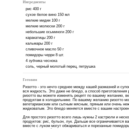
Ингредиенты
рис
400
г
сухое белое вино
150
мл
мелкие мидии
100
г
мелкие молюски
200
г
небольшие осьминоги
200
г
каракатицы
200
г
кальмары
200
г
сливочное масло
50
г
помидоры черри
8
шт.
4 зубчика чеснока
соль, черный молотый перец, петрушка
Готовим
Ризотто - это нечто среднее между кашей размазней и супо
вся жидкость. Это даже не блюдо, а способ приготовления 
ризотто вы можете изменять рецепт по вашему желанию, 
продуктам в холодильнике. По вашему желанию ризотто мо
вегетарианским или сытным мясным, пряным или очень не
жидковатым. Это блюдо меняется вместе с вашим настрое
Для простого ризотто всего лишь нужны 2 кастрюли и неск
продуктов: рис, бульон, лук. Дальше все ограничивается 
вместе с луком могут обжариваться и порезанные помидоры,