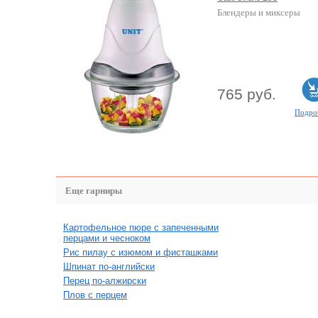
Блендеры и миксеры
765 руб.
Подро
Еще гарниры
Картофельное пюре с запеченными
перцами и чесноком
Рис пилау с изюмом и фисташками
Шпинат по-английски
Перец по-алжирски
Плов с перцем