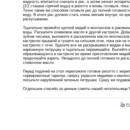
жидкость впитается сначала в рис, а затем начнет испаря
(1/2 стакана горячей воды) в ризотто и вновь готовьте, пок
Точно таким же способом готовьте рис до полной готовнос
воду. В итоге рис должен стать очень мягким внутри, но кр
раскусывании.
Тщательно промойте щеткой мидий и моллюсков в раковина
воды. Раскалите оливковое масло в другой кастрюле. Доба
зубчик чеснока, выложите в раскаленное масло моллюсков
кастрюлю крышкой и тушите на сильном огне, пока они не 
кастрюлю с огня. Удалите все не раскрывшиеся мидии и м
нарезанную петрушку и тщательно перемешайте. Вылейте 
образовавшуюся в кастрюле во время приготовления мидий,
продолжайте варить. Незадолго до полной готовности риса,
сливочное масло.
Перед подачей на стол переложите готовое ризотто с море
сервировочные тарелки, сверху украсьте мидиями и малюск
посыпьте нарубленной зеленью петрушки. Сразу же подавай
Отдельное спасибо за ценные советы нашей читательнице M
Р