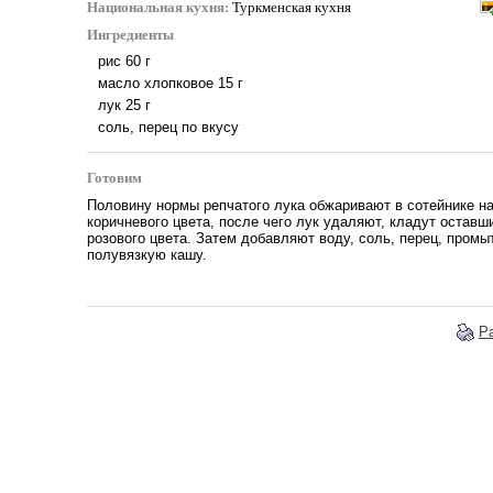
Национальная кухня:
Туркменская кухня
Ингредиенты
рис
60
г
масло хлопковое
15
г
лук
25
г
соль, перец по вкусу
Готовим
Половину нормы репчатого лука обжаривают в сотейнике н
коричневого цвета, после чего лук удаляют, кладут оставши
розового цвета. Затем добавляют воду, соль, перец, промы
полувязкую кашу.
Р