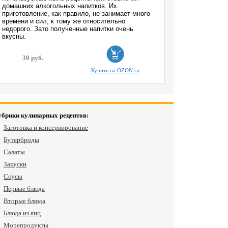
домашних алкогольных напитков. Их
приготовление, как правило, не занимает много
времени и сил, к тому же относительно
недорого. Зато полученные напитки очень
вкусны.
30 руб.
Купить на OZON.ru
убрики кулинарных рецептов:
Заготовка и консервирование
Бутерброды
Салаты
Закуски
Соусы
Первые блюда
Вторые блюда
Блюда из яиц
Морепродукты