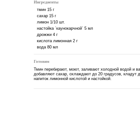
Ингредиенты
тмин
15
г
сахар
15
г
лимон
1/10
шт.
настойка `каунокарчной`
5
мл
дрожжи
4
г
кислота лимонная
2
г
вода
80
мл
Готовим
Тмин перебирают, моют, заливают холодной водой и ва
добавляют сахар, охлаждают до 20 градусов, кладут 
напиток лимонной кислотой и настойкой.