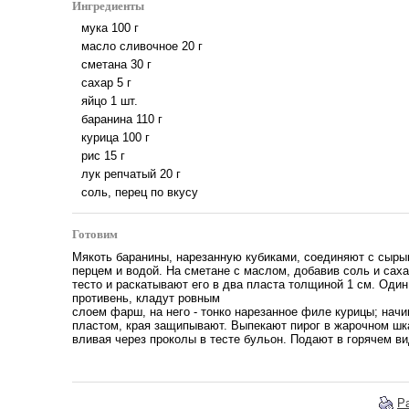
Ингредиенты
мука
100
г
масло сливочное
20
г
сметана
30
г
сахар
5
г
яйцо
1
шт.
баранина
110
г
курица
100
г
рис
15
г
лук репчатый
20
г
соль, перец по вкусу
Готовим
Мякоть баранины, нарезанную кубиками, соединяют с сыры
перцем и водой. На сметане с маслом, добавив соль и сах
тесто и раскатывают его в два пласта толщиной 1 см. Оди
противень, кладут ровным
слоем фарш, на него - тонко нарезанное филе курицы; нач
пластом, края защипывают. Выпекают пирог в жарочном шк
вливая через проколы в тесте бульон. Подают в горячем ви
Р